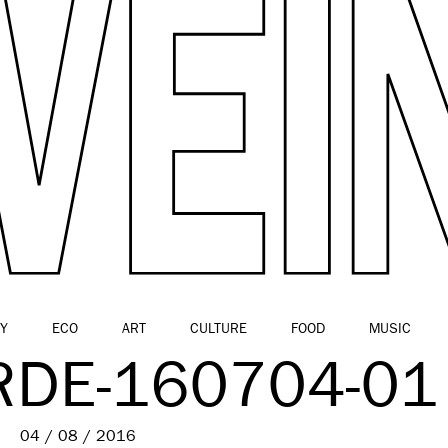
Y
ECO
ART
CULTURE
FOOD
MUSIC
RDE-160704-01
04 / 08 / 2016