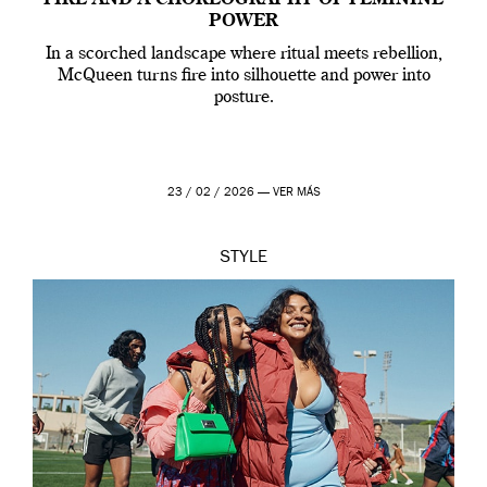
FIRE AND A CHOREOGRAPHY OF FEMININE
POWER
In a scorched landscape where ritual meets rebellion,
McQueen turns fire into silhouette and power into
posture.
23 / 02 / 2026 —
VER MÁS
STYLE