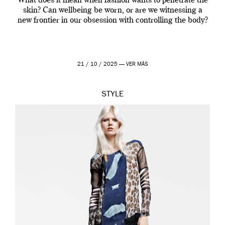
What does it mean when fashion wants to penetrate the
skin? Can wellbeing be worn, or are we witnessing a
new frontier in our obsession with controlling the body?
21 / 10 / 2025 —
VER MÁS
STYLE