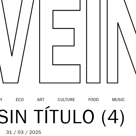
Y
ECO
ART
CULTURE
FOOD
MUSIC
SIN TÍTULO (4)
31 / 03 / 2025