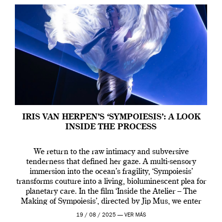
IRIS VAN HERPEN’S ‘SYMPOIESIS’: A LOOK
INSIDE THE PROCESS
We return to the raw intimacy and subversive
tenderness that defined her gaze. A multi-sensory
immersion into the ocean’s fragility, ‘Sympoiesis’
transforms couture into a living, bioluminescent plea for
planetary care. In the film ‘Inside the Atelier – The
Making of Sympoiesis’, directed by Jip Mus, we enter
the sacred space where Iris van Herpen’s […]
19 / 08 / 2025 —
VER MÁS