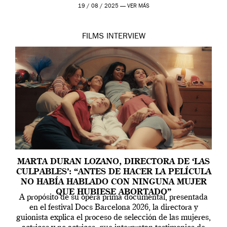
the sacred space where Iris van Herpen’s […]
19 / 08 / 2025 —
VER MÁS
FILMS
INTERVIEW
MARTA DURAN LOZANO, DIRECTORA DE ‘LAS
CULPABLES’: “ANTES DE HACER LA PELÍCULA
NO HABÍA HABLADO CON NINGUNA MUJER
QUE HUBIESE ABORTADO”
A propósito de su ópera prima documental, presentada
en el festival Docs Barcelona 2026, la directora y
guionista explica el proceso de selección de las mujeres,