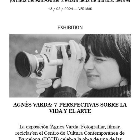
jornada del Anti-Gutter 2 estára llena de música. Será el
[…]
13 / 05 / 2024 —
VER MÁS
EXHIBITION
AGNÈS VARDA: 7 PERSPECTIVAS SOBRE LA
VIDA Y EL ARTE
La exposición ‘Agnès Varda: Fotografiar, filmar,
reciclar’en el Centro de Cultura Contemporánea de
Barcelona (CCCB) celebra la obra de una de las