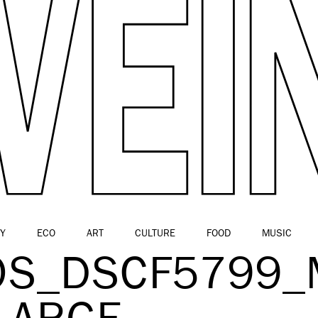
Y
ECO
ART
CULTURE
FOOD
MUSIC
IOS_DSCF5799