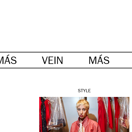
MÁS
VEIN
MÁS
STYLE