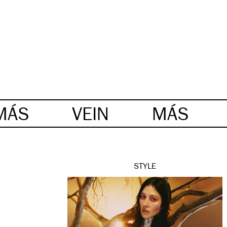
MÁS
VEIN
MÁS
STYLE