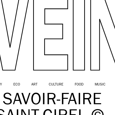
Y
ECO
ART
CULTURE
FOOD
MUSIC
SAVOIR-FAIRE