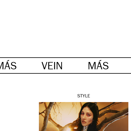
MÁS
VEIN
MÁS
STYLE