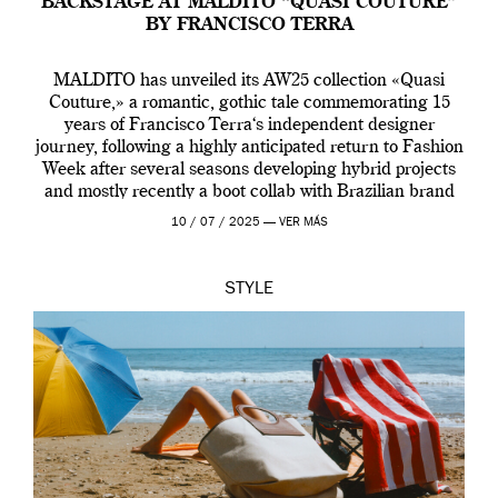
BACKSTAGE AT MALDITO “QUASI COUTURE”
BY FRANCISCO TERRA
MALDITO has unveiled its AW25 collection «Quasi
Couture,» a romantic, gothic tale commemorating 15
years of Francisco Terra‘s independent designer
journey, following a highly anticipated return to Fashion
Week after several seasons developing hybrid projects
and mostly recently a boot collab with Brazilian brand
Melissa. This fashion show is a component of Francisco
10 / 07 / 2025 —
VER MÁS
Terra’s Maldito […]
STYLE