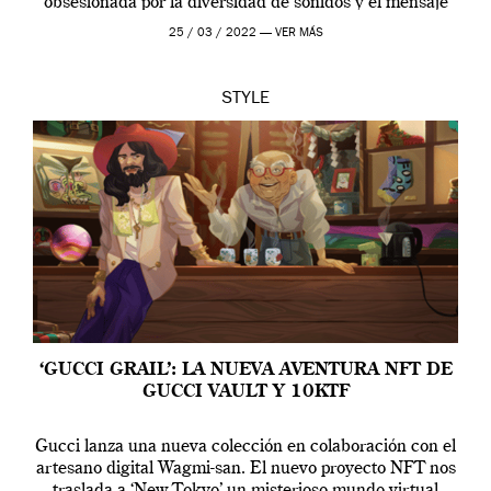
obsesionada por la diversidad de sonidos y el mensaje
profundo que […]
25 / 03 / 2022 —
VER MÁS
STYLE
‘GUCCI GRAIL’: LA NUEVA AVENTURA NFT DE
GUCCI VAULT Y 10KTF
Gucci lanza una nueva colección en colaboración con el
artesano digital Wagmi-san. El nuevo proyecto NFT nos
traslada a ‘New Tokyo’ un misterioso mundo virtual