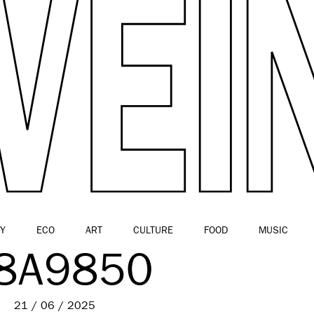
Y
ECO
ART
CULTURE
FOOD
MUSIC
I8A9850
21 / 06 / 2025