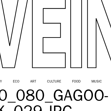
Y
ECO
ART
CULTURE
FOOD
MUSIC
0_080_GAGOO-