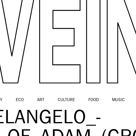
Y
ECO
ART
CULTURE
FOOD
MUSIC
ELANGELO_-