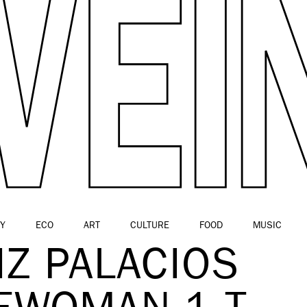
Y
ECO
ART
CULTURE
FOOD
MUSIC
IZ PALACIOS