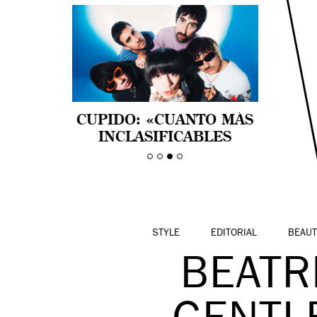
NATALIA LACUNZA:
CUPIDO: «CUANTO MÁS
“APRENDER A
INCLASIFICABLES
DISFRUTAR TAMBIÉN ES
SEAMOS, MEJOR NOS
UNA FORMA DE
SENTIMOS»
RESISTENCIA”
STYLE
EDITORIAL
BEAUT
BEATR