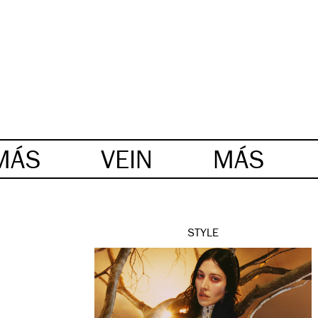
MÁS
VEIN
MÁS
STYLE