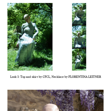
Look 5: Top and skirt by CFCL, Necklace by FLORENTINA LEITNER