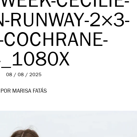
WEEK-CECILIE-
-RUNWAY-2×3-
-COCHRANE-
4_1080X
08 / 08 / 2025
POR MARISA FATÁS