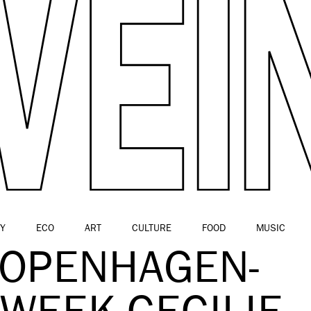
Y
ECO
ART
CULTURE
FOOD
MUSIC
COPENHAGEN-