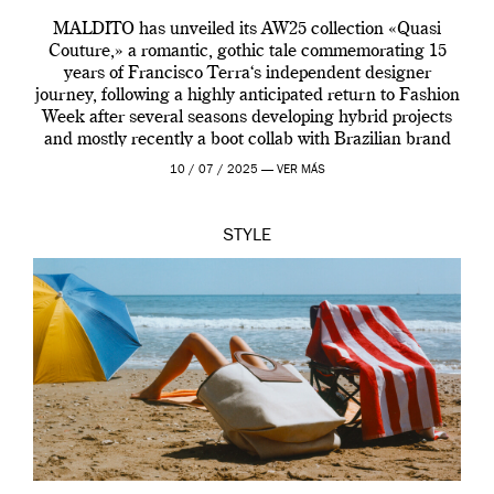
MALDITO has unveiled its AW25 collection «Quasi
Couture,» a romantic, gothic tale commemorating 15
years of Francisco Terra‘s independent designer
journey, following a highly anticipated return to Fashion
Week after several seasons developing hybrid projects
and mostly recently a boot collab with Brazilian brand
Melissa. This fashion show is a component of Francisco
10 / 07 / 2025 —
VER MÁS
Terra’s Maldito […]
STYLE