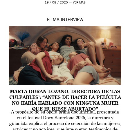
the sacred space where Iris van Herpen’s […]
19 / 08 / 2025 —
VER MÁS
FILMS
INTERVIEW
MARTA DURAN LOZANO, DIRECTORA DE ‘LAS
CULPABLES’: “ANTES DE HACER LA PELÍCULA
NO HABÍA HABLADO CON NINGUNA MUJER
QUE HUBIESE ABORTADO”
A propósito de su ópera prima documental, presentada
en el festival Docs Barcelona 2026, la directora y
guionista explica el proceso de selección de las mujeres,
actrices y no actrices, que interpretan testimonios de