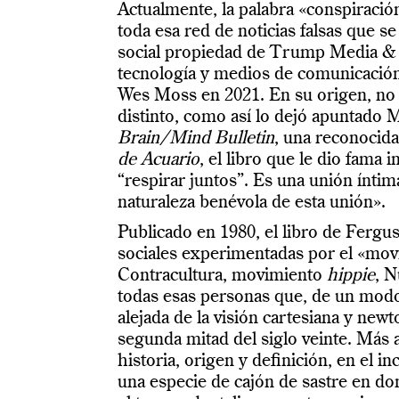
Actualmente, la palabra «conspiració
toda esa red de noticias falsas que s
social propiedad de Trump Media &
tecnología y medios de comunicació
Wes Moss en 2021. En su origen, no o
distinto, como así lo dejó apuntado 
Brain/Mind Bulletin
, una reconocid
de Acuario
, el libro que le dio fama i
“respirar juntos”. Es una unión íntima
naturaleza benévola de esta unión».
Publicado en 1980, el libro de Fergu
sociales experimentadas por el «movi
Contracultura, movimiento
hippie
, N
todas esas personas que, de un modo 
alejada de la visión cartesiana y new
segunda mitad del siglo veinte. Más a
historia, origen y definición, en el 
una especie de cajón de sastre en dond