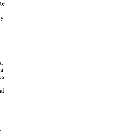
te
 y
r
ia
ra
os
al
,