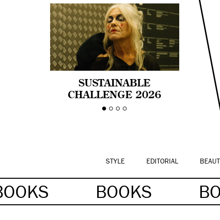
SUSTAINABLE
CHALLENGE 2026
CELEBRA LA
DIVERSIDAD DE EDAD
EN LA MODA CON AGE
PRIDE!
STYLE
EDITORIAL
BEAUT
BOOKS
BOOKS
B