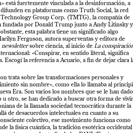
n» está fuertemente vinculada a la desinformación, a
e difunden en plataformas como Truth Social, la red
 Technology Group Corp. (TMTG), la compañía de
n fundada por Donald Trump junto a Andy Litinsky y
bstante, esta palabra tiene un significado algo
Marilyn Ferguson, autora superventas y editora de
a
newsletter
sobre ciencia, al inicio de
La conspiració
nternacional: «Conspirar, en sentido literal, significa
. Escogí la referencia a Acuario, a fin de dejar clara l
son trata sobre las transformaciones personales y
miento sin nombre», como ella lo llamaba al principi
ueva Era. Son varios los nombres que se le han dado
u otro, se han dedicado a buscar otra forma de vivir
toniana de la llamada sociedad tecnocrática durante la
llá de desacuerdos intelectuales en cuanto a su
inconsciente colectivo, ese movimiento funciona como
e la física cuántica, la tradición esotérica occidental