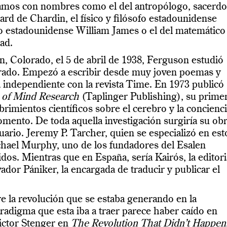
mos con nombres como el del antropólogo, sacerdo
hard de Chardin, el físico y filósofo estadounidense
o estadounidense William James o el del matemático
ad.
n, Colorado, el 5 de abril de 1938, Ferguson estudió
orado. Empezó a escribir desde muy joven poemas y
 independiente con la revista Time. En 1973 publicó
s of Mind Research
(Taplinger Publishing), su prime
brimientos científicos sobre el cerebro y la concienc
mento. De toda aquella investigación surgiría su ob
ario. Jeremy P. Tarcher, quien se especializó en est
chael Murphy, uno de los fundadores del Esalen
idos. Mientras que en España, sería Kairós, la editori
vador Pániker, la encargada de traducir y publicar el
e la revolución que se estaba generando en la
adigma que esta iba a traer parece haber caído en
ictor Stenger en
The Revolution That Didn’t Happen