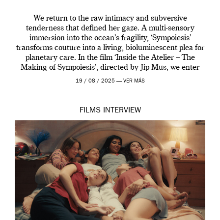
We return to the raw intimacy and subversive
tenderness that defined her gaze. A multi-sensory
immersion into the ocean’s fragility, ‘Sympoiesis’
transforms couture into a living, bioluminescent plea for
planetary care. In the film ‘Inside the Atelier – The
Making of Sympoiesis’, directed by Jip Mus, we enter
the sacred space where Iris van Herpen’s […]
19 / 08 / 2025 —
VER MÁS
FILMS
INTERVIEW