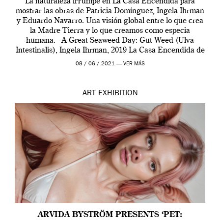
La naturaleza irrumpe en La Casa Encendida para
mostrar las obras de Patricia Domínguez, Ingela Ihrman
y Eduardo Navarro. Una visión global entre lo que crea
la Madre Tierra y lo que creamos como especia
humana. A Great Seaweed Day: Gut Weed (Ulva
Intestinalis), Ingela Ihrman, 2019 La Casa Encendida de
Madrid y la Wellcome […]
08 / 06 / 2021 —
VER MÁS
ART
EXHIBITION
ARVIDA BYSTRÖM PRESENTS ‘PET: