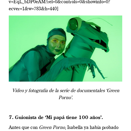
v=EqL_bDP0eAM?rel=0&controls=0&showinfo=0?
ecver=1&w=783&h=440]
Vídeo y fotografía de la serie de documentales ‘Green
Porno’.
7. Guionista de ‘Mi papá tiene 100 años’.
Antes que con
Green Porno
, Isabella ya había probado