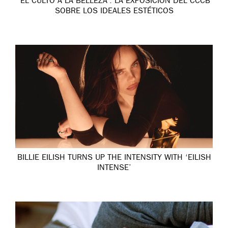
‘EL CULTO A LA BELLEZA’: LA EXPOSICIÓN DEL CCCB
SOBRE LOS IDEALES ESTÉTICOS
BILLIE EILISH TURNS UP THE INTENSITY WITH ‘EILISH
INTENSE’