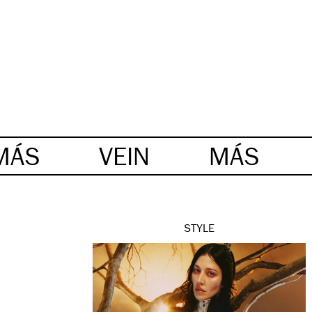
MÁS
VEIN
MÁS
STYLE