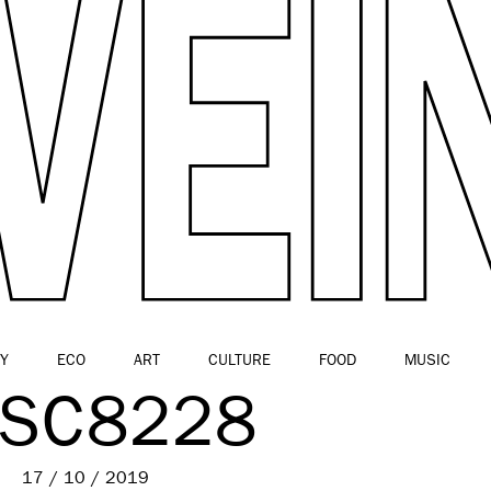
Y
ECO
ART
CULTURE
FOOD
MUSIC
SC8228
17 / 10 / 2019