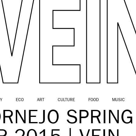
Y
ECO
ART
CULTURE
FOOD
MUSIC
ORNEJO SPRING