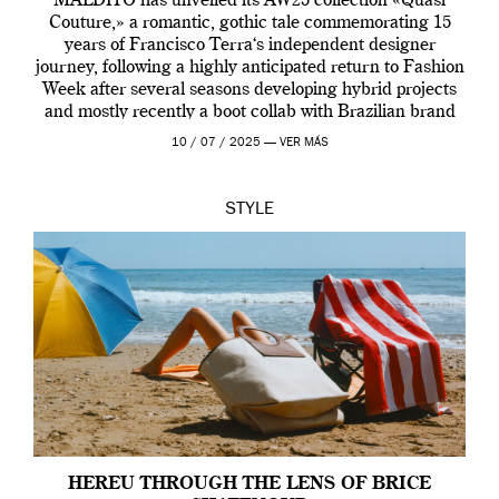
MALDITO has unveiled its AW25 collection «Quasi
Couture,» a romantic, gothic tale commemorating 15
years of Francisco Terra‘s independent designer
journey, following a highly anticipated return to Fashion
Week after several seasons developing hybrid projects
and mostly recently a boot collab with Brazilian brand
Melissa. This fashion show is a component of Francisco
10 / 07 / 2025 —
VER MÁS
Terra’s Maldito […]
STYLE
HEREU THROUGH THE LENS OF BRICE