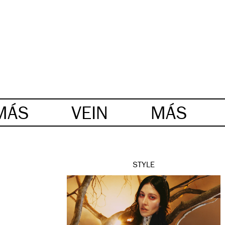
MÁS
VEIN
MÁS
STYLE