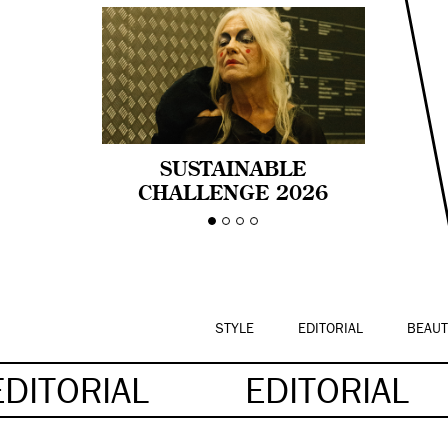
SUSTAINABLE
CHALLENGE 2026
CELEBRA LA
DIVERSIDAD DE EDAD
EN LA MODA CON AGE
PRIDE!
STYLE
EDITORIAL
BEAUT
EDITORIAL
EDITORIAL