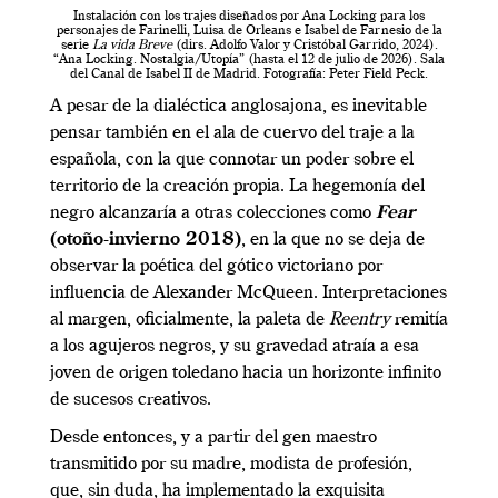
Instalación con los trajes diseñados por Ana Locking para los
personajes de Farinelli, Luisa de Orleans e Isabel de Farnesio de la
serie
La vida Breve
(dirs. Adolfo Valor y Cristóbal Garrido, 2024).
“Ana Locking. Nostalgia/Utopía” (hasta el 12 de julio de 2026). Sala
del Canal de Isabel II de Madrid. Fotografía: Peter Field Peck.
A pesar de la dialéctica anglosajona, es inevitable
pensar también en el ala de cuervo del traje a la
española, con la que connotar un poder sobre el
territorio de la creación propia. La hegemonía del
negro alcanzaría a otras colecciones como
Fear
(otoño-invierno 2018)
, en la que no se deja de
observar la poética del gótico victoriano por
influencia de Alexander McQueen. Interpretaciones
al margen, oficialmente, la paleta de
Reentry
remitía
a los agujeros negros, y su gravedad atraía a esa
joven de origen toledano hacia un horizonte infinito
de sucesos creativos.
Desde entonces, y a partir del gen maestro
transmitido por su madre, modista de profesión,
que, sin duda, ha implementado la exquisita