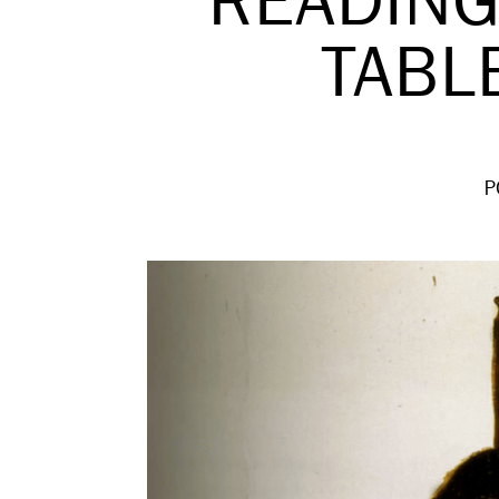
READING
TABL
P