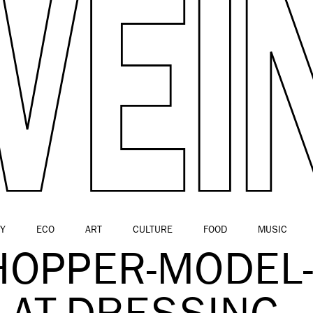
Y
ECO
ART
CULTURE
FOOD
MUSIC
HOPPER-MODEL