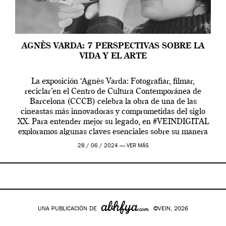
AGNÈS VARDA: 7 PERSPECTIVAS SOBRE LA
VIDA Y EL ARTE
La exposición ‘Agnès Varda: Fotografiar, filmar,
reciclar’en el Centro de Cultura Contemporánea de
Barcelona (CCCB) celebra la obra de una de las
cineastas más innovadoras y comprometidas del siglo
XX. Para entender mejor su legado, en #VEINDIGITAL
exploramos algunas claves esenciales sobre su manera
de entender la vida, el cine y el arte contemporáneo.
28 / 06 / 2024 —
VER MÁS
UNA PUBLICACIÓN DE
©VEIN, 2026
Google+