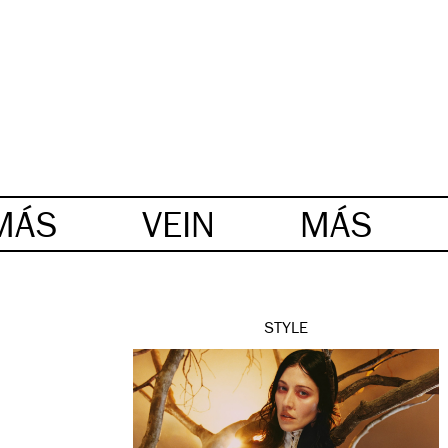
MÁS
VEIN
MÁS
STYLE