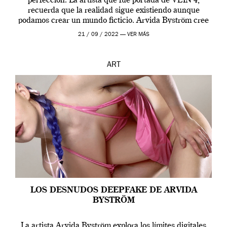
perfección. La artista que fue portada de VEIN 4,
recuerda que la realidad sigue existiendo aunque
podamos crear un mundo ficticio. Arvida Byström cree
que los humanos tienen un complejo […]
21 / 09 / 2022 —
VER MÁS
ART
LOS DESNUDOS DEEPFAKE DE ARVIDA
BYSTRÖM
La artista Arvida Byström explora los límites digitales