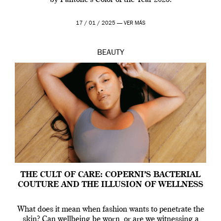
by Pantone’s Color of the Year 2025.
17 / 01 / 2025 —
VER MÁS
BEAUTY
THE CULT OF CARE: COPERNI’S BACTERIAL
COUTURE AND THE ILLUSION OF WELLNESS
What does it mean when fashion wants to penetrate the
skin? Can wellbeing be worn, or are we witnessing a