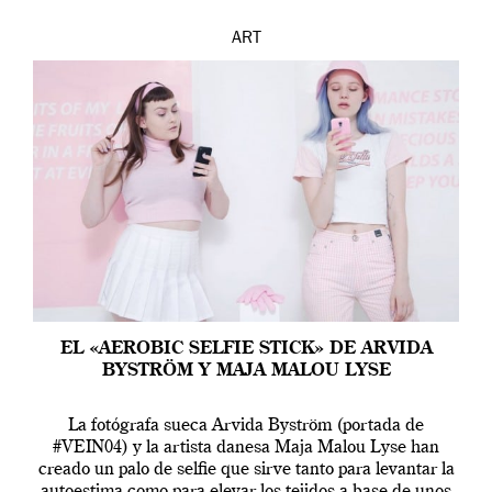
ART
EL «AEROBIC SELFIE STICK» DE ARVIDA
BYSTRÖM Y MAJA MALOU LYSE
La fotógrafa sueca Arvida Byström (portada de
#VEIN04) y la artista danesa Maja Malou Lyse han
creado un palo de selfie que sirve tanto para levantar la
autoestima como para elevar los tejidos a base de unos