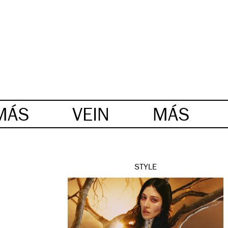
MÁS
VEIN
MÁS
STYLE