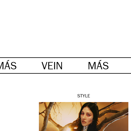
MÁS
VEIN
MÁS
STYLE