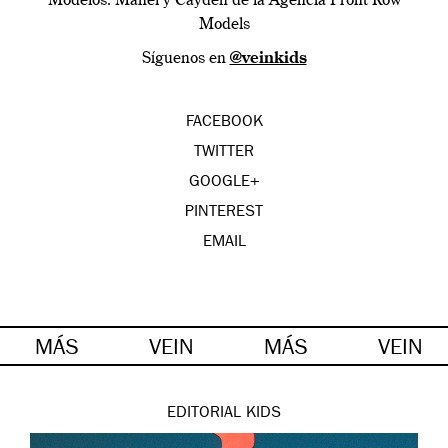
Modelos: Manel y Cayden de la Agencia Front Row
Models
Síguenos en
@veinkids
FACEBOOK
TWITTER
GOOGLE+
PINTEREST
EMAIL
MÁS
VEIN
MÁS
VEIN
EDITORIAL
KIDS