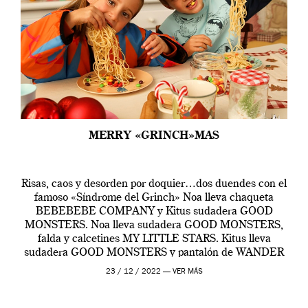
MERRY «GRINCH»MAS
Risas, caos y desorden por doquier…dos duendes con el
famoso «Síndrome del Grinch» Noa lleva chaqueta
BEBEBEBE COMPANY y Kitus sudadera GOOD
MONSTERS. Noa lleva sudadera GOOD MONSTERS,
falda y calcetines MY LITTLE STARS. Kitus lleva
sudadera GOOD MONSTERS y pantalón de WANDER
& WONDER. Noa lleva sudadera GOOD MONSTERS y
23 / 12 / 2022 —
VER MÁS
legging MAISON TADABOUM. Kitus […]