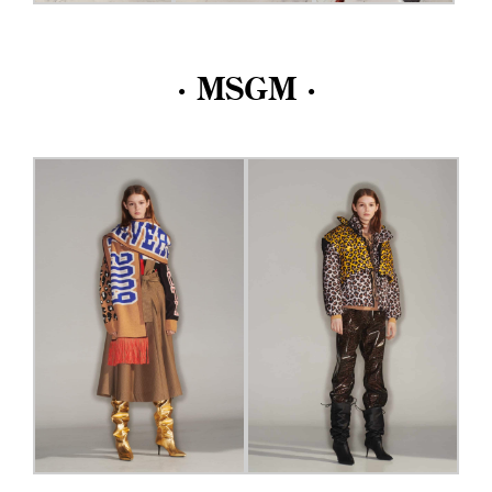
· MSGM ·