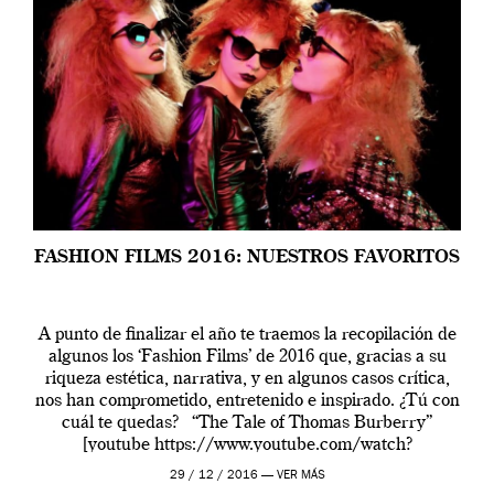
FASHION FILMS 2016: NUESTROS FAVORITOS
A punto de finalizar el año te traemos la recopilación de
algunos los ‘Fashion Films’ de 2016 que, gracias a su
riqueza estética, narrativa, y en algunos casos crítica,
nos han comprometido, entretenido e inspirado. ¿Tú con
cuál te quedas? “The Tale of Thomas Burberry”
[youtube https://www.youtube.com/watch?
v=6D5IZtDCS5c?rel=0&w=555&h=312] Sin duda tenía
29 / 12 / 2016 —
VER MÁS
que aparecer en […]