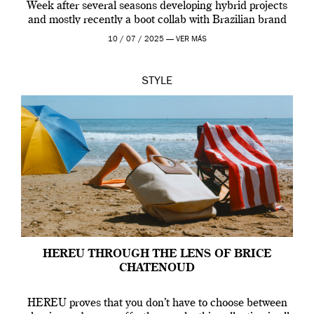
Week after several seasons developing hybrid projects
and mostly recently a boot collab with Brazilian brand
Melissa. This fashion show is a component of Francisco
10 / 07 / 2025 —
VER MÁS
Terra’s Maldito […]
STYLE
HEREU THROUGH THE LENS OF BRICE
CHATENOUD
HEREU proves that you don’t have to choose between