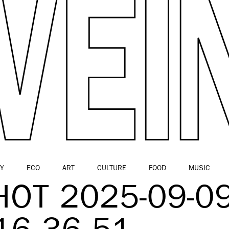
Y
ECO
ART
CULTURE
FOOD
MUSIC
OT 2025-09-0