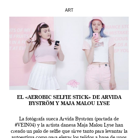
ART
EL «AEROBIC SELFIE STICK» DE ARVIDA
BYSTRÖM Y MAJA MALOU LYSE
La fotógrafa sueca Arvida Byström (portada de
#VEIN04) y la artista danesa Maja Malou Lyse han
creado un palo de selfie que sirve tanto para levantar la
autoestima como para elevar los tejidos a base de unos