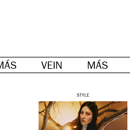
MÁS
VEIN
MÁS
STYLE