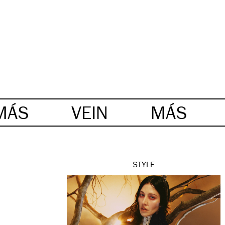
MÁS
VEIN
MÁS
STYLE