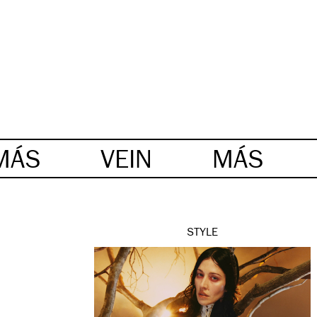
MÁS
VEIN
MÁS
STYLE