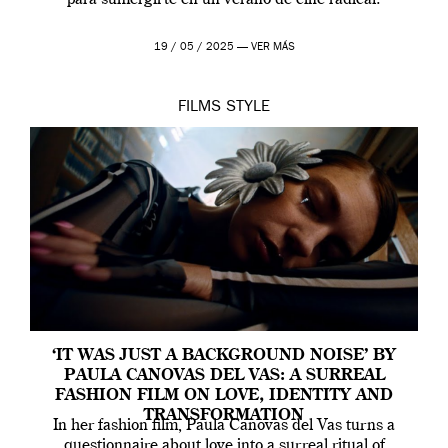
para sumergirte en un verano de cine radical?
19 / 05 / 2025 —
VER MÁS
FILMS
STYLE
‘IT WAS JUST A BACKGROUND NOISE’ BY
PAULA CANOVAS DEL VAS: A SURREAL
FASHION FILM ON LOVE, IDENTITY AND
TRANSFORMATION
In her fashion film, Paula Canovas del Vas turns a
questionnaire about love into a surreal ritual of