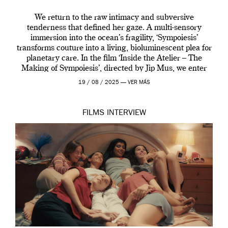
We return to the raw intimacy and subversive
tenderness that defined her gaze. A multi-sensory
immersion into the ocean’s fragility, ‘Sympoiesis’
transforms couture into a living, bioluminescent plea for
planetary care. In the film ‘Inside the Atelier – The
Making of Sympoiesis’, directed by Jip Mus, we enter
the sacred space where Iris van Herpen’s […]
19 / 08 / 2025 —
VER MÁS
FILMS
INTERVIEW