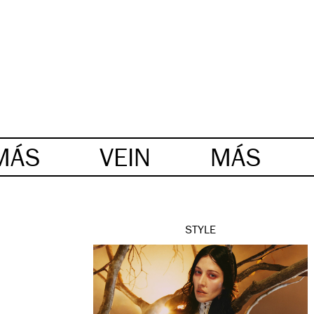
MÁS
VEIN
MÁS
STYLE