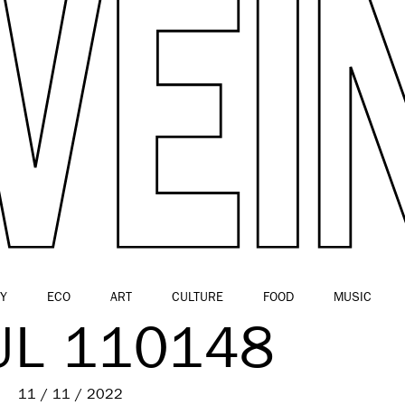
Y
ECO
ART
CULTURE
FOOD
MUSIC
UL 110148
11 / 11 / 2022