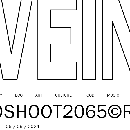
Y
ECO
ART
CULTURE
FOOD
MUSIC
OSHOOT2065©
06 / 05 / 2024